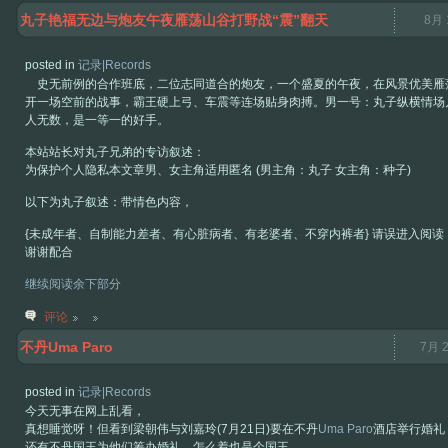
丸子艳福无边与炮友午夜雁荡山谷打野战“震”翻天
8月 
posted in
记录|Records
史无前例的合作班底，二位志同道合的炮友，一个盛夏的午夜，在风景优美雁
开一场空前的战事，霸王硬上弓、车震等连场贴身肉搏。男一号：丸子纵横情场
人无数，是一等一的好手。
本站站长对丸子兄弟的专访叙述：
为保护个人隐私本文章男、女主角适用匿名 (男主角：丸子 女主角：种子)
以下为丸子叙述：带情色内容，
{未成年者、自制能力差者、有心脏病者、有老婆者、不穿内裤者} 请误进入阅读
谢谢配合
继续阅读余下部分
评论
不丹Uma Paro
7月 2
posted in
记录|Records
今天无事在网上乱看，
真想睡觉呀！但看到梁朝伟与刘嘉玲(7月21日)要在不丹
Uma Paro
酒店举行婚礼
还有不丹国王为他们筹办婚礼，怎么着也是个国王