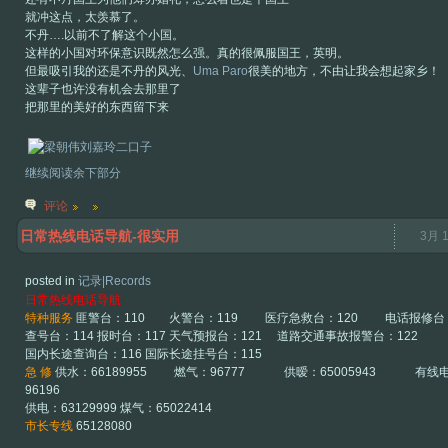
就冲这点，太羡慕了。
不丹….以前不了解这个小国。
这样的小国对环保意识既然怎么强。真的很佩服国王，英明。
但最吸引我的还是不丹的风光、
Uma Paro
很美的地方，不由让我会想起家乡！
这辈子也许没有机会去那里了
把那里的美好的东西留下来
继续阅读余下部分
评论
日常热线电话导航-很实用
3月 1
posted in
记录|Records
日常热线电话导航
特种服务
匪警台：110 火警台：119 医疗急救台：120 电话报修
查号台：114 报时台：117 天气预报台：121 道路交通事故报警台：122
国内长途查询台：116 国际长途挂号台：115
急 修
供水：66189955 燃气：96777 供暧：65005943 有线
96196
供电：63129999 煤气：65022414
市长专线
65128080