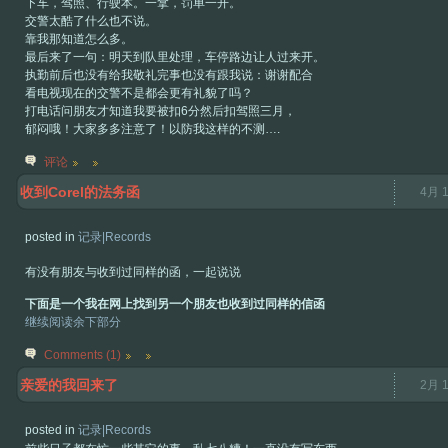
下车，驾照、行驶本。一拿，罚单一开。
交警太酷了什么也不说。
靠我那知道怎么多。
最后来了一句：明天到队里处理，车停路边让人过来开。
执勤前后也没有给我敬礼完事也没有跟我说：谢谢配合
看电视现在的交警不是都会更有礼貌了吗？
打电话问朋友才知道我要被扣6分然后扣驾照三月，
郁闷哦！大家多多注意了！以防我这样的不测….
评论
收到Corel的法务函
4月 1
posted in
记录|Records
有没有朋友与收到过同样的函，一起说说
下面是一个我在网上找到另一个朋友也收到过同样的信函
继续阅读余下部分
Comments (1)
亲爱的我回来了
2月 1
posted in
记录|Records