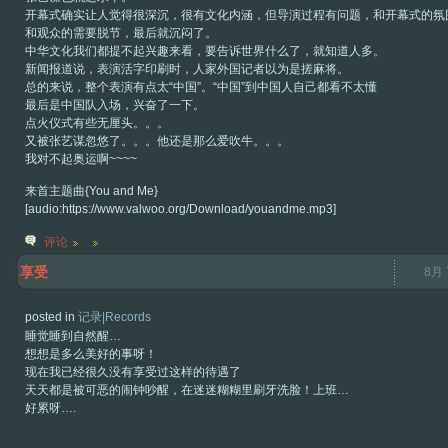
开幕式确实让人觉得很深沉，很有文化内涵，但导演过程有问题，和开幕式的氛
和观众的需要脱节，最后就沉闷了。
中华文化我们都提不起兴趣来看，要告诉世界什么了，就知道人多。
新闻报道说，表演活字印刷时，人家外国记者以为是搓麻将。
总的来说，整个表演有点太“中国”。“中国”到中国人自己都看不太懂
最后是中国队入场，兴奋了一下。
点火仪式有些无厘头。。。
又被张艺谋忽悠了。。。他还是那么爱吹牛。。。
我对不起奥运啊~~~~
来首主题曲{You and Me}
[audio:https://www.valwoo.org/Download/youandme.mp3]
评论
享受
8月 
posted in
记录|Records
睡觉睡到自然醒…
想想是多么美好的事呀！
现在我已经很久没有享受过这样的待遇了
天天都是被可恶的闹钟吵醒，在迷迷糊糊里刷牙洗脸！上班…
好累呀….