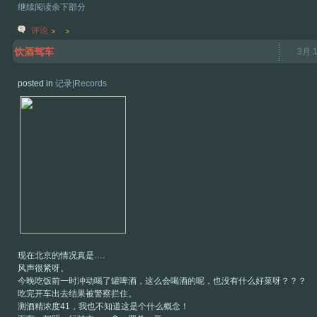
继续阅读余下部分
评论
饮酒驾车
3月 1
posted in
记录|Records
现在北京的情况真是….
风声很紧呀。
今晚吃饭前一时冲动喝了罐啤酒，这么会喝酒的呢，也没有什么好菜呀？？？
吃完开车出去结果被警察拦住。
测酒精浓度41，我也不知道这是个什么概念！