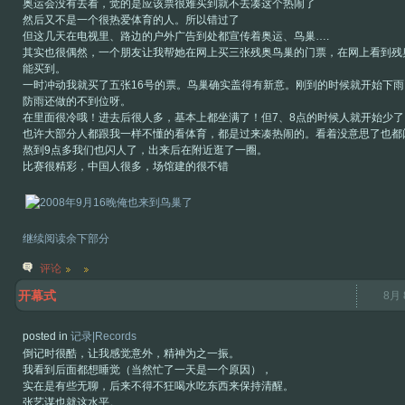
奥运会没有去看，觉的是应该票很难买到就不去凑这个热闹了
然后又不是一个很热爱体育的人。所以错过了
但这几天在电视里、路边的户外广告到处都宣传着奥运、鸟巢….
其实也很偶然，一个朋友让我帮她在网上买三张残奥鸟巢的门票，在网上看到残
能买到。
一时冲动我就买了五张16号的票。鸟巢确实盖得有新意。刚到的时候就开始下雨
防雨还做的不到位呀。
在里面很冷哦！进去后很人多，基本上都坐满了！但7、8点的时候人就开始少了
也许大部分人都跟我一样不懂的看体育，都是过来凑热闹的。看着没意思了也都
熬到9点多我们也闪人了，出来后在附近逛了一圈。
比赛很精彩，中国人很多，场馆建的很不错
继续阅读余下部分
评论
开幕式
8月 
posted in
记录|Records
倒记时很酷，让我感觉意外，精神为之一振。
我看到后面都想睡觉（当然忙了一天是一个原因），
实在是有些无聊，后来不得不狂喝水吃东西来保持清醒。
张艺谋也就这水平。