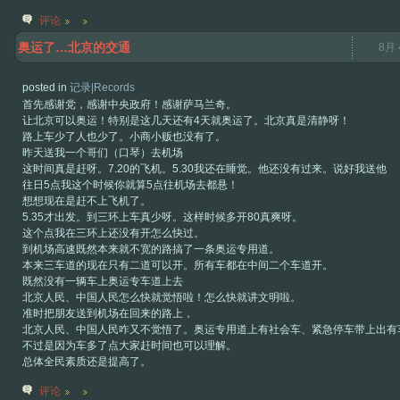
评论
奥运了…北京的交通
8月 
posted in
记录|Records
首先感谢党，感谢中央政府！感谢萨马兰奇。
让北京可以奥运！特别是这几天还有4天就奥运了。北京真是清静呀！
路上车少了人也少了。小商小贩也没有了。
昨天送我一个哥们（口琴）去机场
这时间真是赶呀。7.20的飞机。5.30我还在睡觉。他还没有过来。说好我送他
往日5点我这个时候你就算5点往机场去都悬！
想想现在是赶不上飞机了。
5.35才出发。到三环上车真少呀。这样时候多开80真爽呀。
这个点我在三环上还没有开怎么快过。
到机场高速既然本来就不宽的路搞了一条奥运专用道。
本来三车道的现在只有二道可以开。所有车都在中间二个车道开。
既然没有一辆车上奥运专车道上去
北京人民、中国人民怎么快就觉悟啦！怎么快就讲文明啦。
准时把朋友送到机场在回来的路上，
北京人民、中国人民咋又不觉悟了。奥运专用道上有社会车、紧急停车带上出有
不过是因为车多了点大家赶时间也可以理解。
总体全民素质还是提高了。
评论