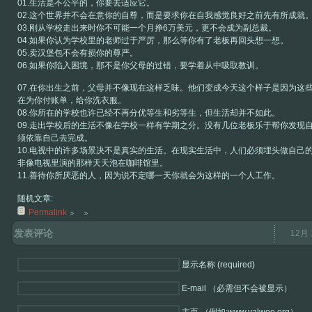
01.生活是不公平的，你要去适应它。
02.这个世界并不会在意你的自尊，而是要求你在自我感觉良好之前先有所成就
03.刚从学校走出来时你不可能一个月挣6万美元，更不会成为副总裁。
04.如果你认为学校里的老师过于严厉，那么等你有了老板再回头想一想。
05.卖汉堡包不会有损你的尊严。
06.如果你陷入困境，那不是你父母的过错，要学着从中吸取教训。
07.在你出生之前，父母并不像现在这样乏味。他们变成今天这个样子是因为这
在为你付账单，给你洗衣服。
08.你所在的学校也许已经不再分优等生和劣等生，但生活却并不如此。
09.走出学校后的生活不像在学校一样有学期之分。没有几位老板乐于帮你发现
须依靠自己去完成。
10.电视中的许多场景决不是真实的生活。在现实生活中，人们必须埋头做自己
非像电视里演的那样天天泡在咖啡馆里。
11.善待你所厌恶的人，因为说不定哪一天你就会为这样的一个人工作。
随机文章:
Permalink
发表评论
12月 
显示名称 (required)
E-mail （必需但不会被显示）