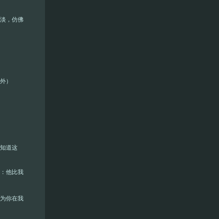
越淡，仿佛
例外）
才知道这
道：他比我
因为你在我