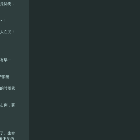
还是忧伤．
~！
的人在哭！
没有早一
消磨.
爱的时候就
苦击倒，要
忘了。生命
看不见的，