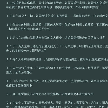
１２.快乐要有悲伤作陪，雨过应该就有天晴。如果雨后还是雨，如果忧伤之后
请让我们从容面对这离别之后的离别。微笑地去寻找一个不可能出现的你！
１３.死亡教会人一切，如同考试之后公布的结果——虽然恍然大悟，但为时晚矣
１４.你出生的时候，你哭着，周围的人笑着；你逝去的时候，你笑着，而周围
一切都是轮回!!!! 我们都在轮回中!!!!
１５.男人在结婚前觉得适合自己的女人很少，结婚后觉得适合自己的女人很多
１６.于千万人之中，遇见你所遇见的人；于千万年之中，时间的无涯荒野里，
步，也没有晚一步，刚巧赶上了
１７.每个人都有潜在的能量，只是很容易:被习惯所掩盖，被时间所迷离,被惰性所
１８.人生短短几十年，不要给自己留下了什么遗憾，想笑就笑，想哭就哭，该
去爱，无谓压抑自己
１９.《和平年代》里的话：当幻想和现实面对时，总是很痛苦的。要么你被痛
么你把痛苦踩在脚下
２０.真正的爱情是不讲究热闹不讲究排场不讲究繁华更不讲究嚎头的
２１.生命中，不断地有人离开或进入。于是，看见的，看不见的；记住的，遗
中，不断地有得到和失落。于是，看不见的，看见了；遗忘的，记住了。然而，