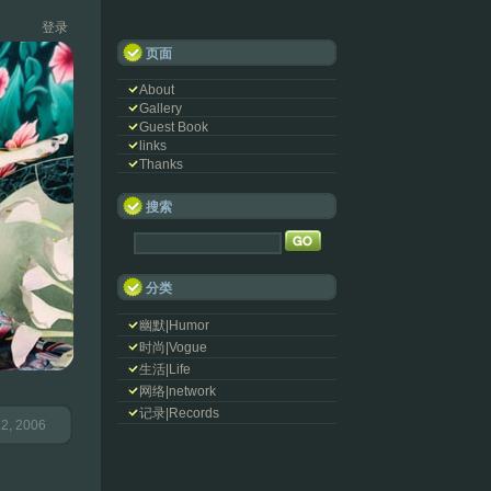
登录
页面
About
Gallery
Guest Book
links
Thanks
搜索
分类
幽默|Humor
时尚|Vogue
生活|Life
网络|network
记录|Records
2, 2006