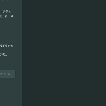
。在苦苦挣
的一瞥，就
所以不要后悔
也舒坦。
2, 2006