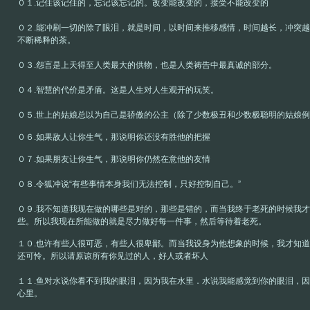
０１.记住该记住的，忘记该忘记的。改变能改变的，接受不能改变的
０２.能冲刷一切的除了眼泪，就是时间，以时间来推移感情，时间越长，冲突
不断稀释的茶。
０３.怨言是上天得至人类最大的供物，也是人类祷告中最真诚的部分。
０４.智慧的代价是矛盾。这是人生对人生观开的玩笑。
０５.世上的姑娘总以为自己是骄傲的公主（除了少数极丑和少数极聪明的姑娘
０６.如果敌人让你生气，那说明你还没有胜他的把握
０７.如果朋友让你生气，那说明你仍然在意他的友情
０８.令狐冲说“有些事情本身我们无法控制，只好控制自己。”
０９.我不知道我现在做的哪些是对的，那些是错的，而当我终于老死的时候我
些。所以我现在所能做的就是尽力做好每一件事，然后等待着老死。
１０.也许有些人很可恶，有些人很卑鄙。而当我设身为他想象的时候，我才知
还可怜。所以请原谅所有你见过的人，好人或者坏人
１１.鱼对水说你看不到我的眼泪，因为我在水里．水说我能感觉到你的眼泪，
心里。