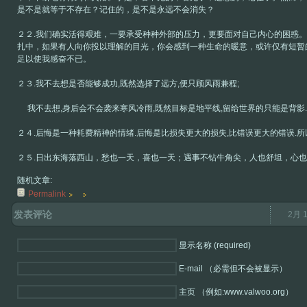
是不是就等于不存在？记住的，是不是永远不会消失？
２２.我们确实活得艰难，一要承受种种外部的压力，更要面对自己内心的困惑
扎中，如果有人向你投以理解的目光，你会感到一种生命的暖意，或许仅有短暂
足以使我感奋不已。
２３.我不去想是否能够成功,既然选择了远方,便只顾风雨兼程;
我不去想,身后会不会袭来寒风冷雨,既然目标是地平线,留给世界的只能是背影.
２４.后悔是一种耗费精神的情绪.后悔是比损失更大的损失,比错误更大的错误.
２５.日出东海落西山，愁也一天，喜也一天；遇事不钻牛角尖，人也舒坦，心
随机文章:
Permalink
发表评论
2月 1
显示名称 (required)
E-mail （必需但不会被显示）
主页 （例如:www.valwoo.org）